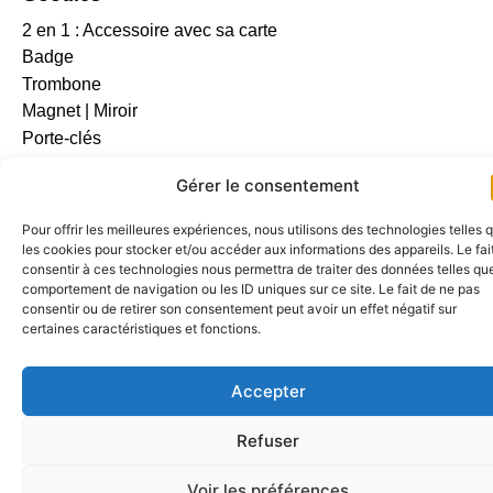
2 en 1 : Accessoire avec sa carte
Badge
Trombone
Magnet | Miroir
Porte-clés
Bracelet Message
Gérer le consentement
Encodé en morse
Pour offrir les meilleures expériences, nous utilisons des technologies telles 
Numérologie
les cookies pour stocker et/ou accéder aux informations des appareils. Le fai
consentir à ces technologies nous permettra de traiter des données telles que
Mentions légales
|
Politique de confidentialité
comportement de navigation ou les ID uniques sur ce site. Le fait de ne pas
consentir ou de retirer son consentement peut avoir un effet négatif sur
2025 – Tout droit réservé – Propulsé par
Intuixy
certaines caractéristiques et fonctions.
Accepter
Refuser
Voir les préférences