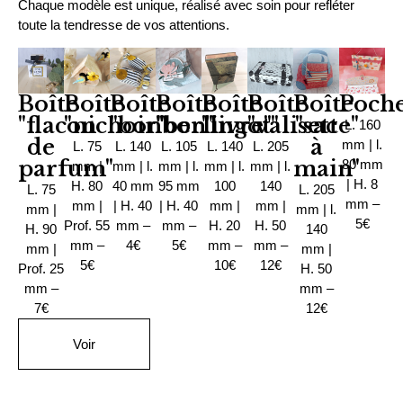
Chaque modèle est unique, réalisé avec soin pour refléter
toute la tendresse de vos attentions.
Boîte
Boîte
Boîte
Boîte
Boîte
Boîte
Boîte
Poche
"flacon
"nichoir"
"bonbon"
"berlingot"
"livre"
"valisette"
"sac
L. 160
de
à
mm | l.
L. 75
L. 140
L. 105
L. 140
L. 205
parfum"
main"
80 mm
mm |
mm | l.
mm | l.
mm | l.
mm | l.
| H. 8
H. 80
40 mm
95 mm
100
140
L. 75
L. 205
mm –
mm |
| H. 40
| H. 40
mm |
mm |
mm |
mm | l.
5€
Prof. 55
mm –
mm –
H. 20
H. 50
H. 90
140
mm –
4€
5€
mm –
mm –
mm |
mm |
5€
10€
12€
Prof. 25
H. 50
mm –
mm –
7€
12€
Voir